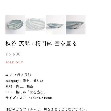
秋谷 茂郎 : 楕円鉢 空を盛る
¥6,600
SOLD OUT
artist：秋谷茂郎
category：陶器、盛り鉢
素材：陶土、釉薬
title：楕円鉢「空を盛る」
サイズ：W280×T50×D240mm
伸びやかなフォルムと、風をまとうようなデザイン。